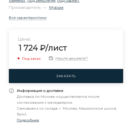
ламинат
,
под линолеум
,
под паркет
Производитель
—
Муром
Все характеристики
Цена:
1 724
₽
/лист
Нашли дешевле?
Под заказ
ЗАКАЗАТЬ
Информация о доставке
Доставка по Москве осуществляется после
согласования с менеджером.
Самовывоз со склада: г. Москва, Машкинское шоссе,
15к1с1.
Подробнее