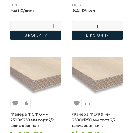
Цена:
Цена:
540
₽
/лист
841
₽
/лист
В КОРЗИНУ
В КОРЗИНУ
Фанера ФСФ 6 мм
Фанера ФСФ 9 мм
2500х1250 мм сорт 2/2
2500х1250 мм сорт 2/2
шлифованная
шлифованная
березовая
березовая
Есть в наличии
Есть в наличии