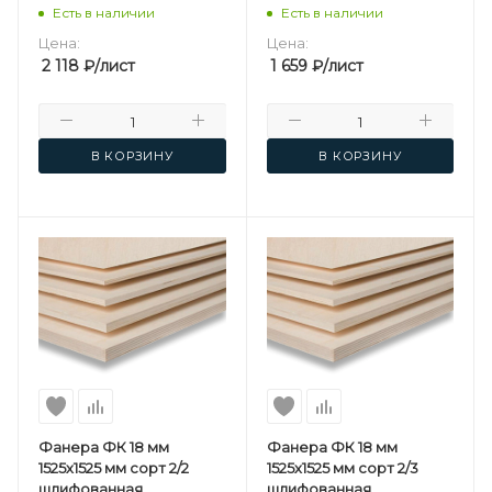
березовая
березовая
Есть в наличии
Есть в наличии
Цена:
Цена:
2 118
₽
/лист
1 659
₽
/лист
В КОРЗИНУ
В КОРЗИНУ
Фанера ФК 18 мм
Фанера ФК 18 мм
1525х1525 мм сорт 2/2
1525х1525 мм сорт 2/3
шлифованная
шлифованная