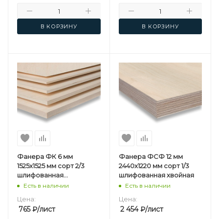
В КОРЗИНУ
В КОРЗИНУ
Фанера ФК 6 мм
Фанера ФСФ 12 мм
1525х1525 мм сорт 2/3
2440х1220 мм сорт 1/3
шлифованная
шлифованная хвойная
березовая
Есть в наличии
Есть в наличии
Цена:
Цена:
765
₽
/лист
2 454
₽
/лист