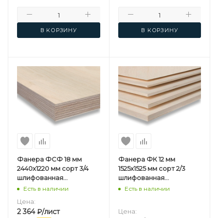
В КОРЗИНУ
В КОРЗИНУ
Фанера ФСФ 18 мм
Фанера ФК 12 мм
2440х1220 мм сорт 3/4
1525х1525 мм сорт 2/3
шлифованная
шлифованная
березовая
березовая
Есть в наличии
Есть в наличии
Цена:
2 364
₽
/лист
Цена: