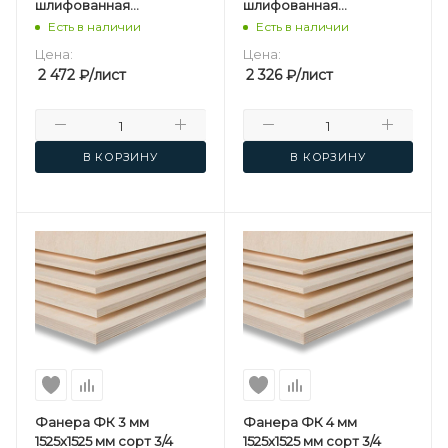
шлифованная
шлифованная
березовая
березовая
Есть в наличии
Есть в наличии
Цена:
Цена:
2 472
₽
/лист
2 326
₽
/лист
В КОРЗИНУ
В КОРЗИНУ
Фанера ФК 3 мм
Фанера ФК 4 мм
1525х1525 мм сорт 3/4
1525х1525 мм сорт 3/4