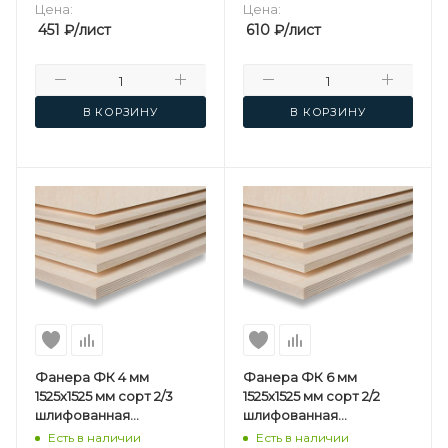
Цена:
Цена:
451
₽
/лист
610
₽
/лист
В КОРЗИНУ
В КОРЗИНУ
Фанера ФК 4 мм
Фанера ФК 6 мм
1525х1525 мм сорт 2/3
1525х1525 мм сорт 2/2
шлифованная
шлифованная
березовая
березовая
Есть в наличии
Есть в наличии