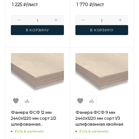
1 225
₽
/лист
1 770
₽
/лист
В КОРЗИНУ
В КОРЗИНУ
Фанера ФСФ 12 мм
Фанера ФСФ 9 мм
2440х1220 мм сорт 2/2
2440х1220 мм сорт 1/3
шлифованная
шлифованная хвойная
березовая
Есть в наличии
Есть в наличии