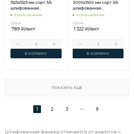
1525х1525 мм сорт 3/4
3000х1500 мм сорт 3/4
шлифованная
шлифованная
березовая
березовая
Есть в наличии
Есть в наличии
Цена:
Цена:
789
₽
/лист
1 322
₽
/лист
В КОРЗИНУ
В КОРЗИНУ
ПОКАЗАТЬ ЕЩЕ
1
2
3
9
Шлифованная фанера отличается от аналогов с