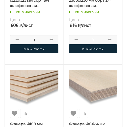
1525х1525 мм сорт 3/4
2500х1250 мм сорт 3/4
шлифованная
шлифованная
березовая
березовая
Есть в наличии
Есть в наличии
Цена:
Цена:
606
₽
/лист
816
₽
/лист
В КОРЗИНУ
В КОРЗИНУ
Фанера ФК 8 мм
Фанера ФСФ 4 мм