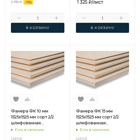
1 325
₽
/лист
2 781
₽
-
15
%
В КОРЗИНУ
В КОРЗИНУ
Фанера ФК 10 мм
Фанера ФК 15 мм
1525х1525 мм сорт 2/2
1525х1525 мм сорт 2/2
шлифованная
шлифованная
березовая
березовая
Есть в наличии
Есть в наличии
Цена:
Цена: