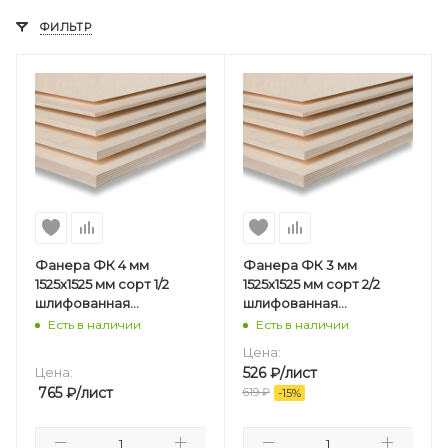
ФИЛЬТР
Фанера ФК 4 мм
Фанера ФК 3 мм
1525х1525 мм сорт 1/2
1525х1525 мм сорт 2/2
шлифованная
шлифованная
березовая
березовая
Есть в наличии
Есть в наличии
Цена:
Цена:
526
₽
/лист
765
₽
/лист
619
₽
-
15
%