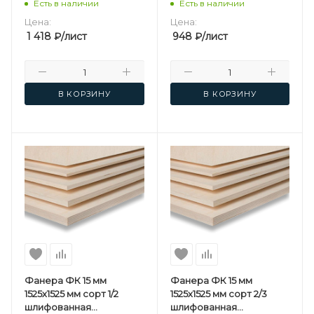
березовая
березовая
Есть в наличии
Есть в наличии
Цена:
Цена:
1 418
₽
/лист
948
₽
/лист
В КОРЗИНУ
В КОРЗИНУ
Фанера ФК 15 мм
Фанера ФК 15 мм
1525х1525 мм сорт 1/2
1525х1525 мм сорт 2/3
шлифованная
шлифованная