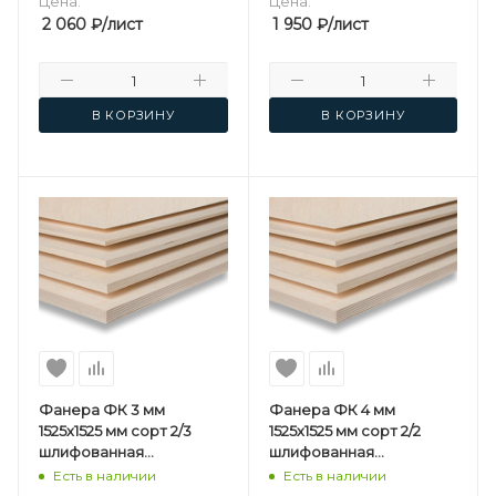
Цена:
Цена:
2 060
₽
/лист
1 950
₽
/лист
В КОРЗИНУ
В КОРЗИНУ
Фанера ФК 3 мм
Фанера ФК 4 мм
1525х1525 мм сорт 2/3
1525х1525 мм сорт 2/2
шлифованная
шлифованная
березовая
березовая
Есть в наличии
Есть в наличии