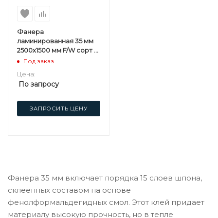
Фанера
ламинированная 35 мм
2500х1500 мм F/W сорт 1/1
березовая
Под заказ
Цена:
По запросу
ЗАПРОСИТЬ ЦЕНУ
Фанера 35 мм включает порядка 15 слоев шпона,
склеенных составом на основе
фенолформальдегидных смол. Этот клей придает
материалу высокую прочность, но в тепле