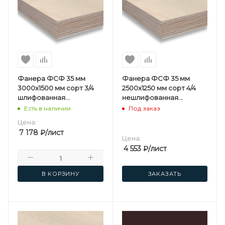
Фанера ФСФ 35 мм
Фанера ФСФ 35 мм
3000х1500 мм сорт 3/4
2500х1250 мм сорт 4/4
шлифованная
нешлифованная
березовая
березовая
Есть в наличии
Под заказ
Цена:
7 178
₽
/лист
Цена:
4 553
₽
/лист
В КОРЗИНУ
ЗАКАЗАТЬ