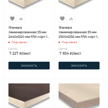
Фанера
Фанера
ламинированная 35 мм
ламинированная 35 мм
2440х1220 мм F/W сорт 1/1
2500х1250 мм F/W сорт 1/1
березовая
березовая
Под заказ
Под заказ
Цена:
Цена:
7 227
₽
/лист
7 934
₽
/лист
ЗАКАЗАТЬ
ЗАКАЗАТЬ