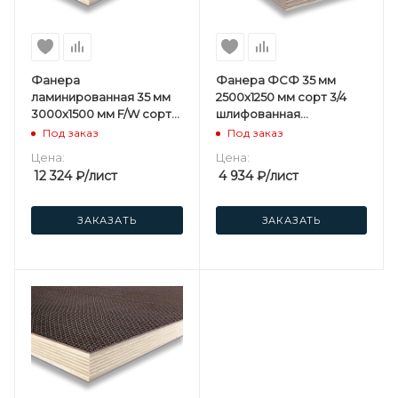
Фанера
Фанера ФСФ 35 мм
ламинированная 35 мм
2500х1250 мм сорт 3/4
3000х1500 мм F/W сорт
шлифованная
1/1 березовая
березовая
Под заказ
Под заказ
Цена:
Цена:
12 324
₽
/лист
4 934
₽
/лист
ЗАКАЗАТЬ
ЗАКАЗАТЬ