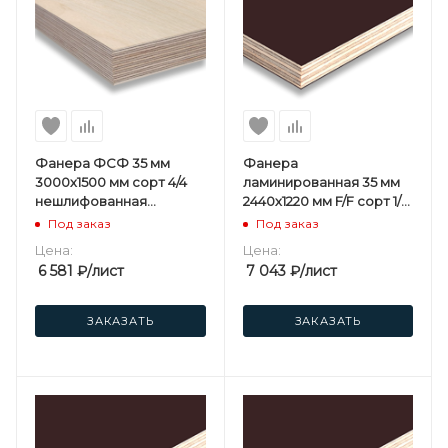
Фанера ФСФ 35 мм
Фанера
3000х1500 мм сорт 4/4
ламинированная 35 мм
нешлифованная
2440х1220 мм F/F сорт 1/1
березовая
березовая
Под заказ
Под заказ
Цена:
Цена:
6 581
₽
/лист
7 043
₽
/лист
ЗАКАЗАТЬ
ЗАКАЗАТЬ