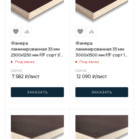
Фанера
Фанера
ламинированная 35 мм
ламинированная 35 мм
2500х1250 мм F/F сорт 1/1
3000х1500 мм F/F сорт 1/1
березовая
березовая
Под заказ
Под заказ
Цена:
Цена:
7 582
₽
/лист
12 090
₽
/лист
ЗАКАЗАТЬ
ЗАКАЗАТЬ