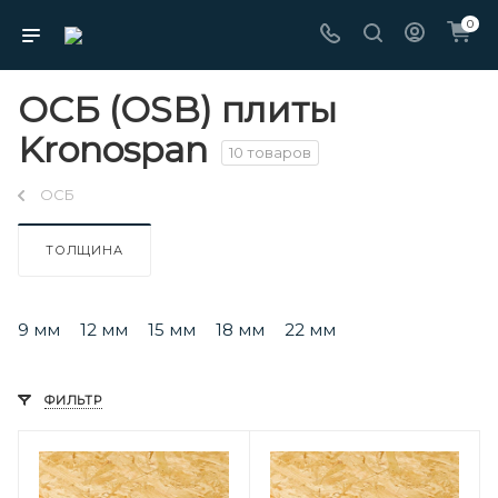
0
ОСБ (OSB) плиты
Kronospan
10 товаров
ОСБ
ТОЛЩИНА
9 мм
12 мм
15 мм
18 мм
22 мм
ФИЛЬТР