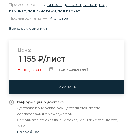
Применение
—
для пола
,
для стен
,
на лаги
,
под
ламинат
,
под линолеум
,
под паркет
Производитель
—
Kronospan
Все характеристики
Цена:
1 155
₽
/лист
Нашли дешевле?
Под заказ
ЗАКАЗАТЬ
Информация о доставке
Доставка по Москве осуществляется после
согласования с менеджером.
Самовывоз со склада: г. Москва, Машкинское шоссе,
15к1с1.
Подробнее