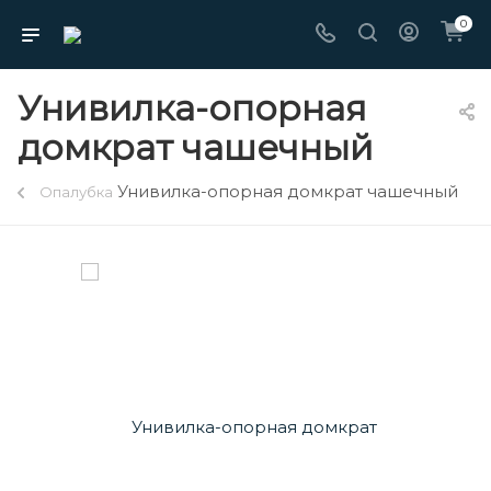
0
Унивилка-опорная
домкрат чашечный
Унивилка-опорная домкрат чашечный
Опалубка