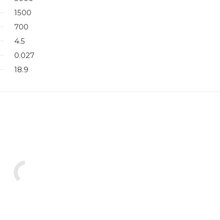
1500
700
4.5
0.027
18.9