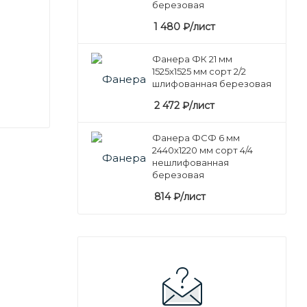
березовая
1 480
₽
/лист
Фанера ФК 21 мм
1525х1525 мм сорт 2/2
шлифованная березовая
2 472
₽
/лист
Фанера ФСФ 6 мм
2440х1220 мм сорт 4/4
нешлифованная
березовая
814
₽
/лист