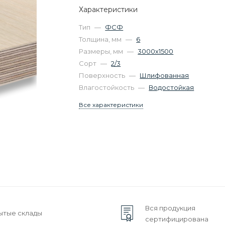
Характеристики
Тип
—
ФСФ
Толщина, мм
—
6
Размеры, мм
—
3000х1500
Сорт
—
2/3
Поверхность
—
Шлифованная
Влагостойкость
—
Водостойкая
Все характеристики
Вся продукция
ытые склады
сертифицирована