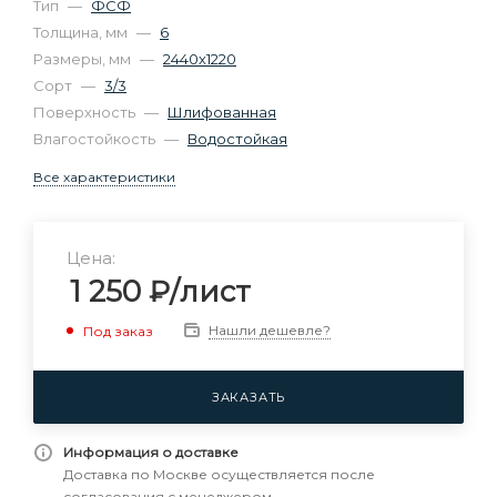
Тип
—
ФСФ
Толщина, мм
—
6
Размеры, мм
—
2440х1220
Сорт
—
3/3
Поверхность
—
Шлифованная
Влагостойкость
—
Водостойкая
Все характеристики
Цена:
1 250
₽
/лист
Нашли дешевле?
Под заказ
ЗАКАЗАТЬ
Информация о доставке
Доставка по Москве осуществляется после
согласования с менеджером.