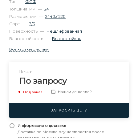
Тип
—
ФСФ
Толщина, мм
—
24
Размеры, мм
—
2440х1220
Сорт
—
3/3
Поверхность
—
Нешлифованная
Влагостойкость
—
Влагостойкая
Все характеристики
Цена:
По запросу
Нашли дешевле?
Под заказ
ЗАПРОСИТЬ ЦЕНУ
Информация о доставке
Доставка по Москве осуществляется после
согласования с менеджером.