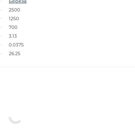
Береза
2500
1250
700
3.13
0.0375
26.25