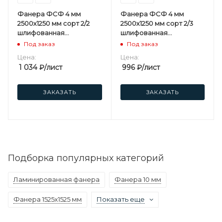
Фанера ФСФ 4 мм
Фанера ФСФ 4 мм
2500х1250 мм сорт 2/2
2500х1250 мм сорт 2/3
шлифованная
шлифованная
березовая
березовая
Под заказ
Под заказ
Цена:
Цена:
1 034
₽
/лист
996
₽
/лист
ЗАКАЗАТЬ
ЗАКАЗАТЬ
Подборка популярных категорий
Ламинированная фанера
Фанера 10 мм
Фанера 1525х1525 мм
Показать еще