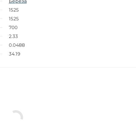
Береза
1525
1525
700
2.33
0.0488
34.19