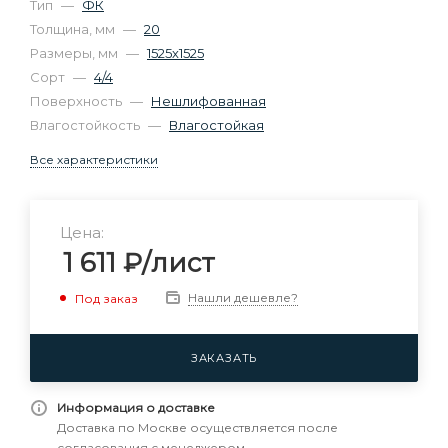
Тип
—
ФК
Толщина, мм
—
20
Размеры, мм
—
1525х1525
Сорт
—
4/4
Поверхность
—
Нешлифованная
Влагостойкость
—
Влагостойкая
Все характеристики
Цена:
1 611
₽
/лист
Нашли дешевле?
Под заказ
ЗАКАЗАТЬ
Информация о доставке
Доставка по Москве осуществляется после
согласования с менеджером.