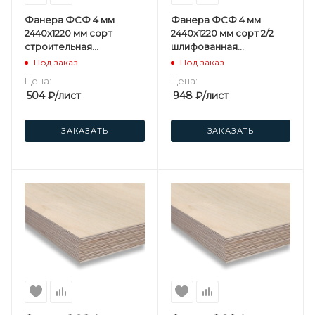
Фанера ФСФ 4 мм
Фанера ФСФ 4 мм
2440х1220 мм сорт
2440х1220 мм сорт 2/2
строительная
шлифованная
нешлифованная
березовая
Под заказ
Под заказ
березовая
Цена:
Цена:
504
₽
/лист
948
₽
/лист
ЗАКАЗАТЬ
ЗАКАЗАТЬ