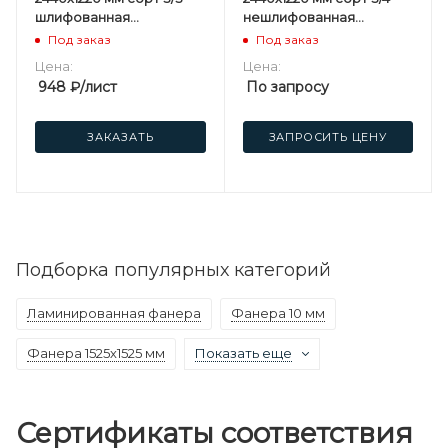
шлифованная
нешлифованная
березовая
березовая
Под заказ
Под заказ
Цена:
Цена:
948
₽
/лист
По запросу
ЗАКАЗАТЬ
ЗАПРОСИТЬ ЦЕНУ
Подборка популярных категорий
Ламинированная фанера
Фанера 10 мм
Фанера 1525х1525 мм
Показать еще
Сертификаты соответствия